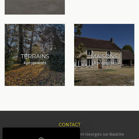
TERRAINS
MAISONS
4 propriétés
16 propriétés
CONTACT
Adresse : 52, Grande Rue 89000 Saint-Georges sur Baulche