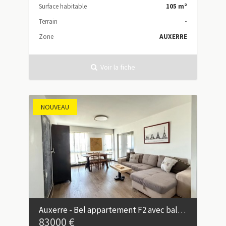
Surface habitable
105 m²
Terrain
-
Zone
AUXERRE
Voir la fiche
NOUVEAU
Auxerre - Bel appartement F2 avec balcon, garage et ascenseur
83000 €