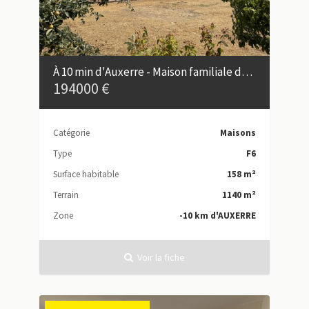
À 10 min d'Auxerre - Maison familiale de 158 m² dans un bourg avec commerces
194000 €
Catégorie
Maisons
Type
F6
Surface habitable
158 m²
Terrain
1140 m²
Zone
-10 km d'AUXERRE
Voir la fiche