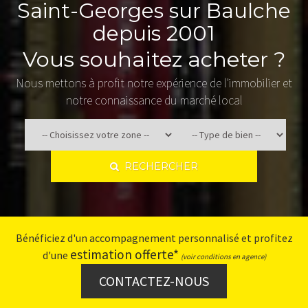
Saint-Georges sur Baulche
depuis 2001
Vous souhaitez acheter ?
Nous mettons à profit notre expérience de l'immobilier et
notre connaissance du marché local
RECHERCHER
Bénéficiez d'un accompagnement personnalisé et profitez
estimation offerte*
d'une
(voir conditions en agence)
CONTACTEZ-NOUS