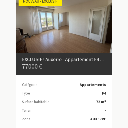
NOUVEAU - EXCLUSIF
EXCLUSIF ! Auxerre - Appartement F4 avec balcon et ascenseur
77000 €
Catégorie
Appartements
Type
F4
Surface habitable
72 m²
Terrain
-
Zone
AUXERRE