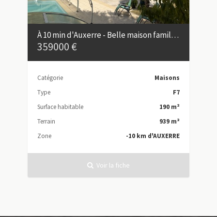
À 10 min d'Auxerre - Belle maison familiale avec piscine
359000 €
Catégorie
Maisons
Type
F7
Surface habitable
190 m²
Terrain
939 m²
Zone
-10 km d'AUXERRE
Voir la fiche