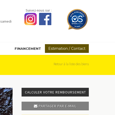
Suivez-nous sur :
 samedi
Estimation / Contact
FINANCEMENT
Retour à la liste des biens
CALCULER VOTRE REMBOURSEMENT
PARTAGER PAR E-MAIL