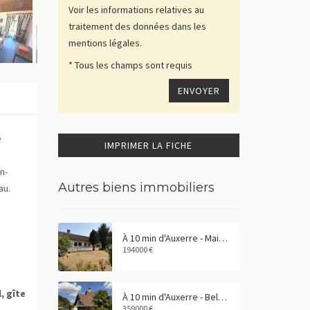
Voir les informations relatives au
traitement des données dans les
mentions légales.
* Tous les champs sont requis
e
IMPRIMER LA FICHE
n-
Autres biens immobiliers
au.
À 10 min d'Auxerre - Maison familiale de 158 m² dans un bourg avec commerces
194000 €
, gîte
À 10 min d'Auxerre - Belle maison familiale avec piscine
359000 €