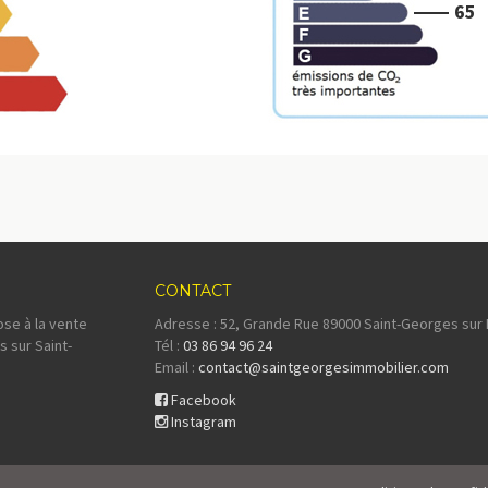
65
CONTACT
se à la vente
Adresse : 52, Grande Rue 89000 Saint-Georges sur
s sur Saint-
Tél :
03 86 94 96 24
Email :
contact@saintgeorgesimmobilier.com
Facebook
Instagram