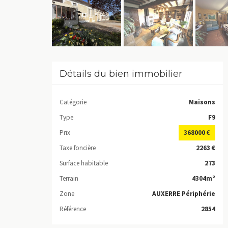
Détails du bien immobilier
Catégorie
Maisons
Type
F9
Prix
368000 €
Taxe foncière
2263 €
Surface habitable
273
Terrain
4304m²
Zone
AUXERRE Périphérie
Référence
2854