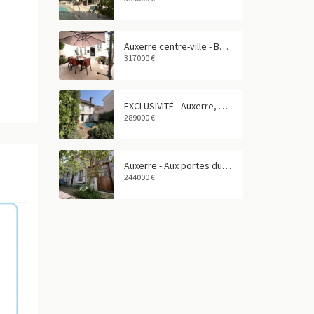
Auxerre centre-ville - Belle maison avec appartement indépendant et garage
317000 €
EXCLUSIVITÉ - Auxerre, aux portes du centre-ville - Maison de caractère de 160 m²
289000 €
Auxerre - Aux portes du centre-ville - Maison familiale de 158 m²
244000 €