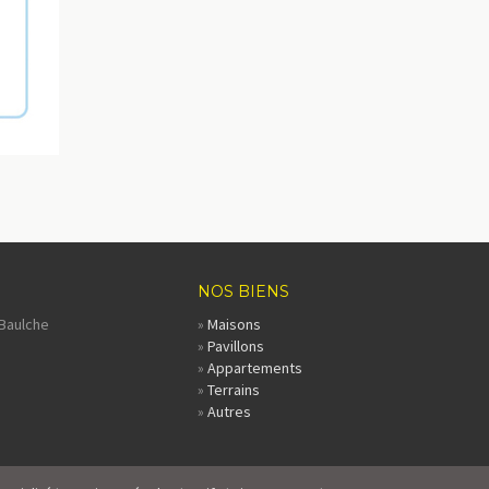
NOS BIENS
 Baulche
»
Maisons
»
Pavillons
»
Appartements
»
Terrains
»
Autres