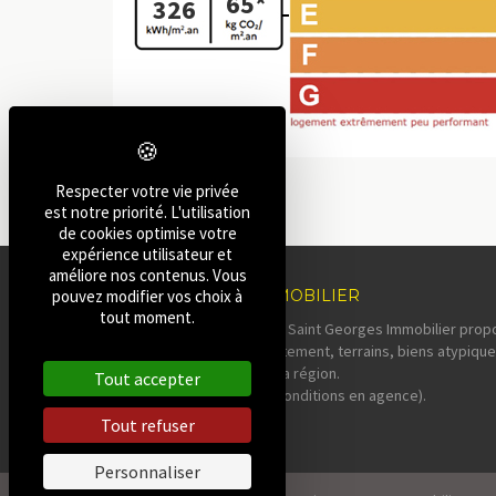
65*
326
Respecter votre vie privée
est notre priorité. L'utilisation
de cookies optimise votre
expérience utilisateur et
améliore nos contenus. Vous
pouvez modifier vos choix à
SAINT-GEORGES IMMOBILIER
tout moment.
Votre agence immobilière Saint Georges Immobilier propo
maisons, pavillons, appartement, terrains, biens atypique
Georges-sur-Baulche et sa région.
Tout accepter
Estimation offerte* (voir conditions en agence).
Tout refuser
Personnaliser